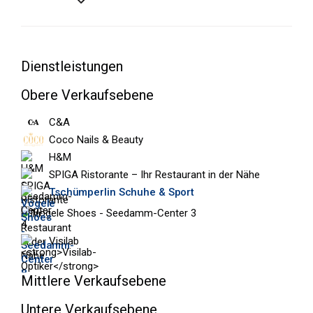
Dienstleistungen
Obere Verkaufsebene
C&A
Coco Nails & Beauty
H&M
SPIGA Ristorante – Ihr Restaurant in der Nähe
Tschümperlin Schuhe & Sport
Visilab
Mittlere Verkaufsebene
Untere Verkaufsebene