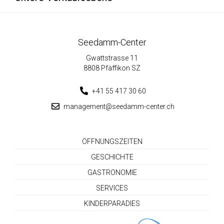
Seedamm-Center
Gwattstrasse 11
8808 Pfäffikon SZ
+41 55 417 30 60
management@seedamm-center.ch
ÖFFNUNGSZEITEN
GESCHICHTE
GASTRONOMIE
SERVICES
KINDERPARADIES
Seedamm-Center