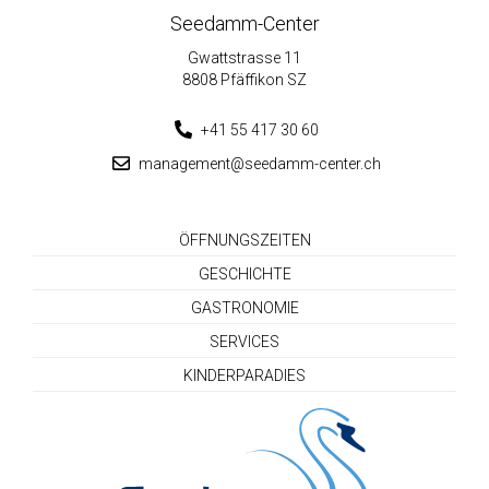
Seedamm-Center
Gwattstrasse 11
8808 Pfäffikon SZ
+41 55 417 30 60
management@seedamm-center.ch
ÖFFNUNGSZEITEN
GESCHICHTE
GASTRONOMIE
SERVICES
KINDERPARADIES
Seedamm-Center