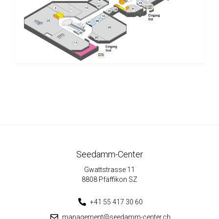
Seedamm-Center
Gwattstrasse 11
8808 Pfäffikon SZ
+41 55 417 30 60
management@seedamm-center.ch